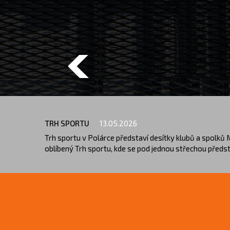
Previous
TRH SPORTU
13.05.2026
Trh sportu v Polárce představí desítky klubů a spolků 
oblíbený Trh sportu, kde se pod jednou střechou předsta
spolků z regionu. Akce nabídne možnost poznat různé s
získat informace přímo od trenérů a zástupců klubů. Tr
května 2026 od 13.00 do 18.30 hodin ve sportovní hale 
Součástí programu budou ukázky jednotlivých klubů, k
moderátor. Malí návštěvníci navíc při vstupu obdrží ori
je motivovat děti k pohybu a pomoci rodičům s výběr
volnočasové aktivity.