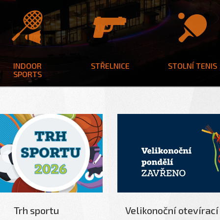
INDOOR
STŘELNICE
STOLNÍ TENIS
SPORTS
Trh sportu
Velikonoční otevírací