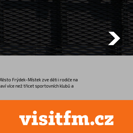
Next
Město Frýdek-Místek zve děti i rodiče na
ví více než třicet sportovních klubů a
porty, vyzkoušet si vybrané aktivity a
h sportu se uskuteční ve čtvrtek 14.
Polárka. Vstup na akci je zdarma.
teré bude po celé odpoledne provázet
entační plánek a drobný dárek. Cílem akce
em vhodného sportovního kroužku či