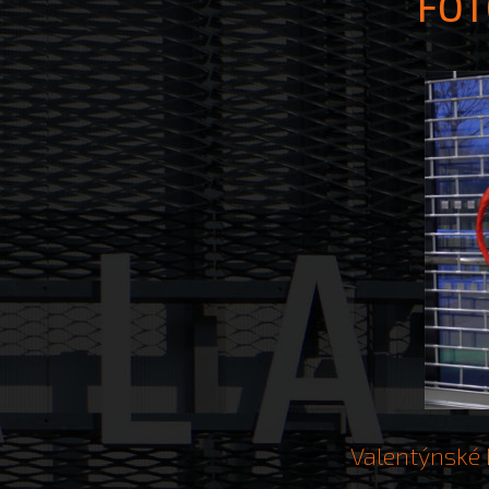
FOT
Valentýnské 