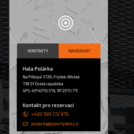
KONTAKTY
NAVIGOVAT
Hala Polárka
Na Příkopě 3726
,
Frýdek-Místek
738 01
Česká republika
GPS:
49°40'55.5"N
,
18°20'51.7"E
Kontakt pro rezervaci
+420 595 172 975
polarka@sportplex.cz