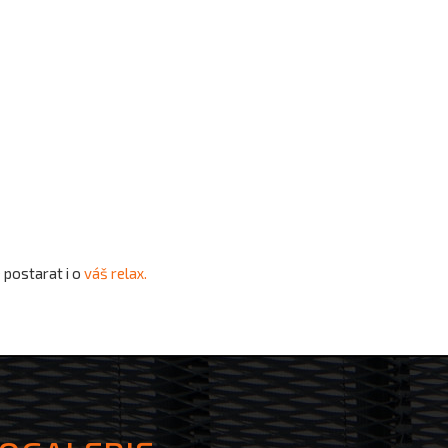
postarat i o
váš relax.