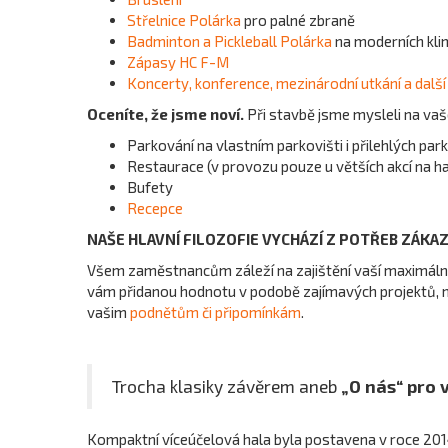
vyzkoušet nový sport, rozhýbat se a
Střelnice Polárka
pro palné zbraně
strávit příjemné dopoledne v přátelské
Badminton a Pickleball Polárka
na moderních kli
atmosféře. Těšíme se na všechny, kteří
Zápasy HC F-M
chtějí objevit pickleball a zažít radost ze
Koncerty, konference, mezinárodní utkání a další
hry!
Oceníte, že jsme noví.
Při stavbě jsme mysleli na vaš
Parkování na vlastním parkovišti i přilehlých pa
Restaurace (v provozu pouze u větších akcí na ha
Bufety
Recepce
NAŠE HLAVNÍ FILOZOFIE VYCHÁZÍ Z POTŘEB ZÁKAZ
Všem zaměstnancům záleží na zajištění vaší maximální s
vám přidanou hodnotu v podobě zajímavých projektů, m
vašim
podnětům či připomínkám
.
Trocha klasiky závěrem aneb
„O nás“ pro
Kompaktní víceúčelová hala byla postavena v roce 201