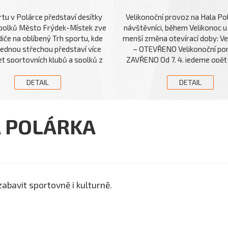
rtu v Polárce představí desítky
Velikonoční provoz na Hala Pol
spolků Město Frýdek-Místek zve
návštěvníci, během Velikonoc u 
odiče na oblíbený Trh sportu, kde
menší změna otevírací doby: Ve
jednou střechou představí více
– OTEVŘENO Velikonoční pon
et sportovních klubů a spolků z
ZAVŘENO Od 7. 4. jedeme opět 
. Akce nabídne možnost poznat
7:00–21:00 Přejeme vám k
sporty, vyzkoušet si vybrané
Velikonoce plné pohod
DETAIL
DETAIL
ty a získat informace přímo od
a zástupců klubů. Trh sportu se
í ve čtvrtek 14. května 2026 od
 POLÁRKA
o 18.30 hodin ve sportovní hale
ka. Vstup na akci je zdarma.
ástí programu budou ukázky
ivých klubů, které bude po celé
dne provázet moderátor. Malí
vníci navíc při vstupu obdrží
bavit sportovně i kulturně.
ní plánek a drobný dárek. Cílem
otivovat děti k pohybu a pomoci
ičům s výběrem vhodného
vního kroužku či volnočasové