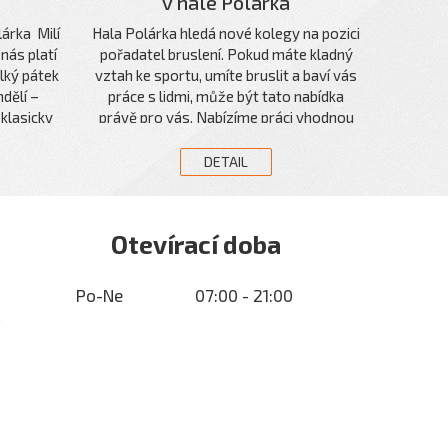
v hale Polárka
árka Milí
Hala Polárka hledá nové kolegy na pozici
nás platí
pořadatel bruslení. Pokud máte kladný
lký pátek
vztah ke sportu, umíte bruslit a baví vás
dělí –
práce s lidmi, může být tato nabídka
klasicky
právě pro vás. Nabízíme práci vhodnou
rásné
pro uchazeče od 18 let dohodu o
y
provedení práce (DPP) ranní a odpolední
DETAIL
směny nástup možný ihned mzdu 150 Kč
/ hod. Požadavky schopnost bruslení
spolehlivý a zodpovědný přístup k práci
Otevírací doba
časová flexibilita proklientský přístup a
příjemné vystupování Jak se přihlásit V
případě zájmu zašlete svůj životopis na
Po-Ne
07:00 - 21:00
e-mailovou
adresu:daniel.folta@sportplex.cz Těšíme
se na spolupráci s vámi.