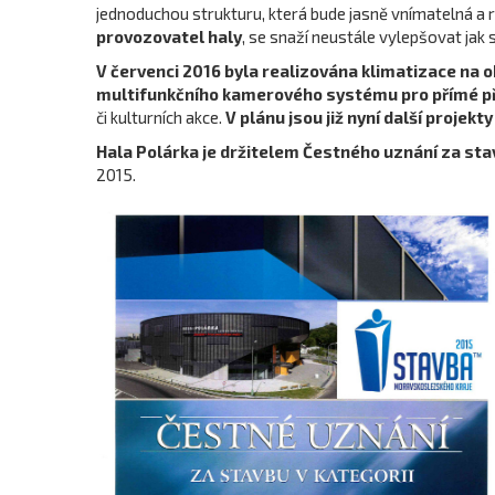
jednoduchou strukturu, která bude jasně vnímatelná a
provozovatel haly
, se snaží neustále vylepšovat jak
V červenci 2016 byla realizována klimatizace na 
multifunkčního kamerového systému pro přímé p
či kulturních akce.
V plánu jsou již nyní další projekt
Hala Polárka je držitelem Čestného uznání za st
2015.