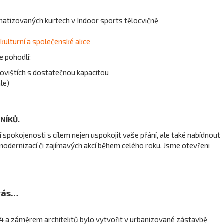
aktivity.
matizovaných kurtech v Indoor sports tělocvičně
 kulturní a společenské akce
e pohodlí:
rkovištích s dostatečnou kapacitou
le)
NÍKŮ.
pokojenosti s cílem nejen uspokojit vaše přání, ale také nabídnout
odernizací či zajímavých akcí během celého roku. Jsme otevřeni
 vás…
4 a záměrem architektů bylo vytvořit v urbanizované zástavbě