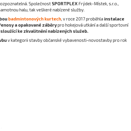
 rozpoznatelná. Společnost
SPORTPLEX
Frýdek-Místek, s.r.o.,
 samotnou halu, tak veškeré nabízené služby.
obou
badmintonových kurtech
, v roce 2017 proběhla
instalace
řenosy a opakované záběry
pro hokejová utkání a další sportovní
y sloužící ke zkvalitnění nabízených služeb.
avbu
v kategorii stavby občanské vybavenosti-novostavby pro rok