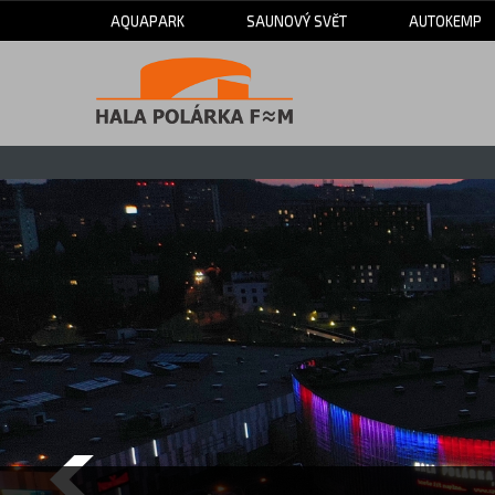
AQUAPARK
SAUNOVÝ SVĚT
AUTOKEMP
Hala
Polárka
-
Sportplex,
a.s.